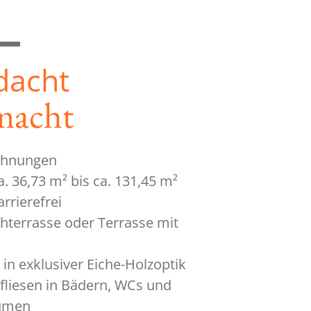
dacht
macht
ohnungen
. 36,73 m² bis ca. 131,45 m²
rrierefrei
chterrasse oder Terrasse mit
in exklusiver Eiche-Holzoptik
liesen in Bädern, WCs und
äumen