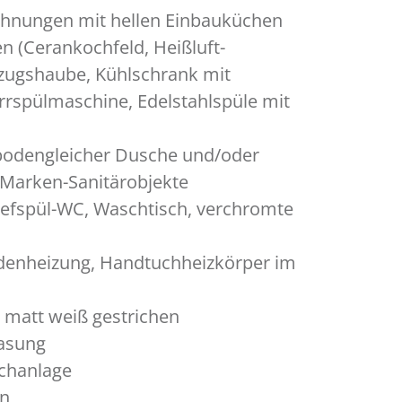
ohnungen mit hellen Einbauküchen
n (Cerankochfeld, Heißluft-
zugshaube, Kühlschrank mit
irrspülmaschine, Edelstahlspüle mit
t bodengleicher Dusche und/oder
Marken-Sanitärobjekte
efspül-WC, Waschtisch, verchromte
enheizung, Handtuchheizkörper im
matt weiß gestrichen
asung
chanlage
en