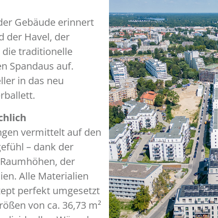
 der Gebäude erinnert
 der Havel, der
die traditionelle
en Spandaus auf.
ller in das neu
ballett.
chlich
en vermittelt auf den
efühl – dank der
n Raumhöhen, der
n. Alle Materialien
zept perfekt umgesetzt
rößen von ca. 36,73 m²