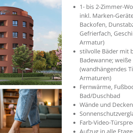
1- bis 2-Zimmer-W
inkl. Marken-Geräte
Backofen, Dunstab
Gefrierfach, Gesch
Armatur)
stilvolle Bäder mi
Badewanne; weiße 
(wandhängendes Ti
Armaturen)
Fernwärme, Fußbod
Bad/Duschbad
Wände und Decken 
Sonnenschutzvergl
Farb-Video-Türspre
Aufzug in alle Etag